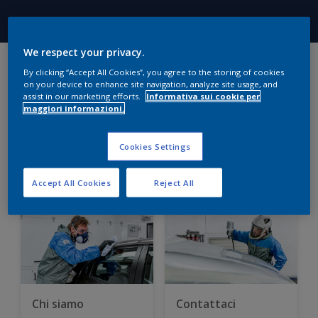
We respect your privacy.
By clicking “Accept All Cookies”, you agree to the storing of cookies
on your device to enhance site navigation, analyze site usage, and
assist in our marketing efforts.
Informativa sui cookie per
maggiori informazioni.
Cookies Settings
Guarda il nostro
MSDS – ricerca
nuovo approccio
schede di sicurezza
Accept All Cookies
Reject All
Chi siamo
Contattaci