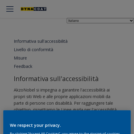
Informativa sull'accessibilità
Livello di conformità
Misure
Feedback
Informativa sull'accessibilità
AkzoNobel si impegna a garantire l'accessibilità ai
propri siti Web e alle proprie applicazioni mobili da
parte di persone con disabilità. Per raggiungere tale
obiettivo, rispettiamo le Linee guida per l'accessibilità
dei contenuti Web (WCAG).
We respect your privacy.
Livello di conformità
By clicking “Accept All Cookies”, you agree to the storing of cookies