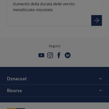
Aumento della durata delle vernici
metallizzate miscelate
Seguici
Dynacoat
Chi siamo
Risorse
Contattaci
Colore
Notizie ed Eventi