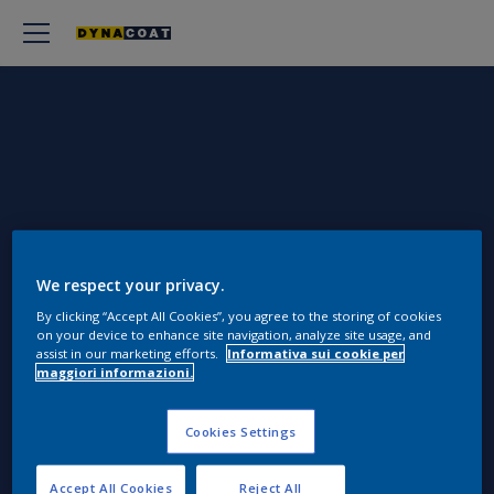
We respect your privacy.
By clicking “Accept All Cookies”, you agree to the storing of cookies
on your device to enhance site navigation, analyze site usage, and
COMPLEMENTARI
assist in our marketing efforts.
Informativa sui cookie per
maggiori informazioni.
Prodotti complementari e compatibili per
Cookies Settings
potenziare le prestazioni della gamma Dynacoat.
Accept All Cookies
Reject All