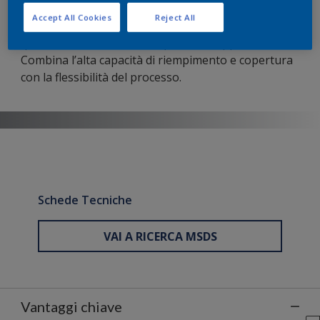
Questo prodotto affidabile e multiuso riempie ed
Accept All Cookies
Reject All
elimina irregolarità superficiali in riparazioni di
qualsiasi dimensione e su qualsiasi supporto.
Combina l’alta capacità di riempimento e copertura
con la flessibilità del processo.
Schede Tecniche
VAI A RICERCA MSDS
Vantaggi chiave